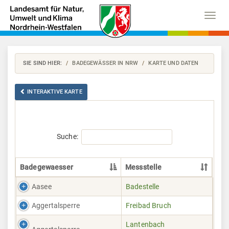
Menu
SIE SIND HIER:
BADEGEWÄSSER IN NRW
KARTE UND DATEN
INTERAKTIVE KARTE
Suche:
Badegewaesser
Messstelle
Badegewaesser
Messstelle
List
Aasee
Badestelle
Messstellen
Aggertalsperre
Freibad Bruch
Lantenbach