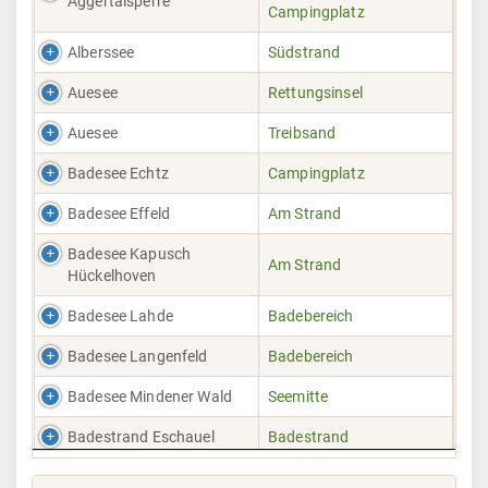
Aggertalsperre
Campingplatz
Alberssee
Südstrand
Auesee
Rettungsinsel
Auesee
Treibsand
Badesee Echtz
Campingplatz
Badesee Effeld
Am Strand
Badesee Kapusch
Am Strand
Hückelhoven
Badesee Lahde
Badebereich
Badesee Langenfeld
Badebereich
Badesee Mindener Wald
Seemitte
Badestrand Eschauel
Badestrand
Badeweiher
Steg